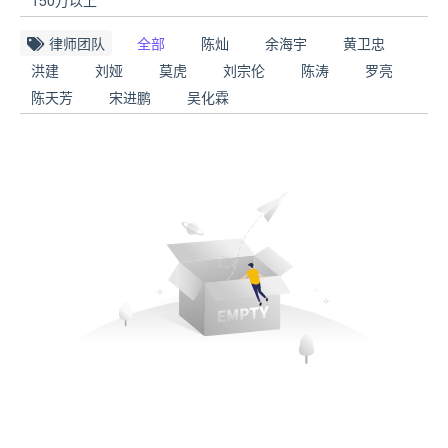
律师团队
全部
陈灿
余海宇
黄卫忠
洪建
刘娅
莫虎
刘宗伦
陈涛
罗亮
陈天芳
宋进鹏
吴化霖