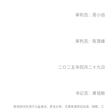
审判员：周小劲
审判员：陈慧峰
二Ｏ二五年四月二十九日
书记员：黄铭斯
新闻资讯仅用于公益普法，贵在分享，文章来源
劳动法库、网络、工