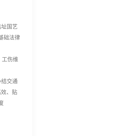
选址国艺
基础法律
、工伤维
办结交通
高效、贴
度