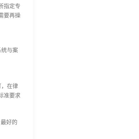
所指定专
需要再操
系统与案
可，在律
标准要求
，最好的