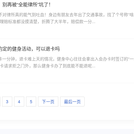
别再被“全能律所”坑了！
不对律所真的能气到吐血！身边有朋友去年出了交通事故，找了个号称“啥
理赔标准都没摸清楚，折腾了大半年，赔偿款一分...
约定的健身活动，可以退卡吗
卡一分钟，退卡难上天的情况，健身中心往往会拿出入会办卡时签订的“一
卡请求拒之门外，那么健身卡办了到底能不能退呢...
3
4
5
下一页
最后一页