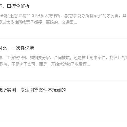
率、口碑全解析
全能”还是“专精”？01很多人找律所，总觉得“能办所有案子”的才厉害，
过太多律所啥案子都接，离婚的、交通事...
对比，一次性说清
赔、工伤被拒赔、婚姻要分家、合同被坑，还是摊上刑事案件，找律师的
踩坑，不是输了官司，而是一开始就选错了收费模...
老所实测，专注刚需案件不玩虚的