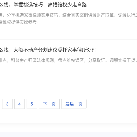
怎么找，掌握挑选技巧，离婚维权少走弯路
点，分享挑选家事律师实用技巧，结合真实案例讲解财产取证、调解执行
婚维权提供实操参考。
怎么找，大额不动产分割建议委托家事律所处理
难点，科普房产归属法律规则，盘点维权误区，分享取证、调解实操干货
3
4
5
下一页
最后一页