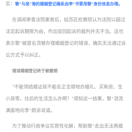
实：
黎
与
吴
海的婚姻登记确系由李
书
冒用
黎
身份信息办理。
*
*
*
*
在调阅审查法院案卷后，姑苏区检察院认为法院以超过
法定起诉期限为由，作出驳回起诉的裁判并无不当。这也
表示
黎
被冒名顶替办理婚姻登记的错误，确实无法通过诉
*
讼方式予以纠正。
错误婚姻登记终于被撤销
不能领结婚证就不能名正言顺地办婚礼、买新房、生
“
小孩等，往后的生活怎么办啊？
得知这一结果，
黎
泪流
”
*
满面地向
李
颜诉说道。
*
为了推动行政争议实质性化解，帮助
黎
走出无法再婚
*