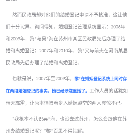
然而民政局却对他们的结婚登记申请不予核准，这让他
们十分诧异。询问得知，婚姻登记管理系统显示：
年
2006
和
年，
黎
与
吴
海在苏州市某区民政局先后办理了结
2009
*
*
婚和离婚登记；
年和
年，
黎
又与前夫在河南某县
2007
2010
*
民政局先后办理了结婚和离婚登记。
也就是说，
年至
年，
2007
2009
黎
在婚姻登记系统上同时存
*
工作人员的话犹如
在两段婚姻登记的事实，她已经涉嫌重婚了。
晴天霹雳，让原本憧憬着步入婚姻殿堂的两人震惊不已。
我根本不认识
吴
海，也没去过苏州，怎么会跟他在苏
“
*
州办结婚登记呢？
黎
百思不得其解。
”
*