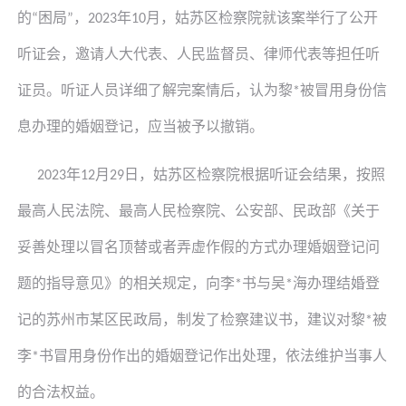
的
困局
，
年
月，姑苏区检察院就该案举行了公开
“
”
2023
10
听证会，邀请人大代表、人民监督员、律师代表等担任听
证员。听证人员详细了解完案情后，认为
黎
被冒用身份信
*
息办理的婚姻登记，应当被予以撤销。
年
月
日，姑苏区检察院根据听证会结果，按照
2023
12
29
最高人民法院、最高人民检察院、公安部、民政部《关于
妥善处理以冒名顶替或者弄虚作假的方式办理婚姻登记问
题的指导意见》的相关规定，向李
书
与
吴
海办理结婚登
*
*
记的苏州市某区民政局，制发了检察建议书，建议对
黎
被
*
李
书
冒用身份作出的婚姻登记作出处理，依法维护当事人
*
的合法权益。