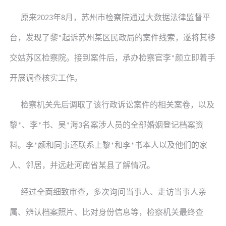
原来
年
月，苏州市检察院通过大数据法律监督平
2023
8
台，发现了
黎
起诉苏州某区民政局的案件线索，遂将其移
*
交姑苏区检察院。接到案件后，承办检察官
李
颜立即着手
*
开展调查核实工作。
检察机关先后调取了该行政诉讼案件的相关案卷，以及
黎
、李
书
、
吴
海
名案涉人员的全部婚姻登记档案资
*
*
*
3
料。
李
颜和同事还联系上
黎
和李
书
本人以及他们的家
*
*
*
人、邻居，并远赴河南省某县了解情况。
经过全面细致审查，多次询问当事人、走访当事人亲
属、辨认档案照片、比对身份信息等，检察机关最终查