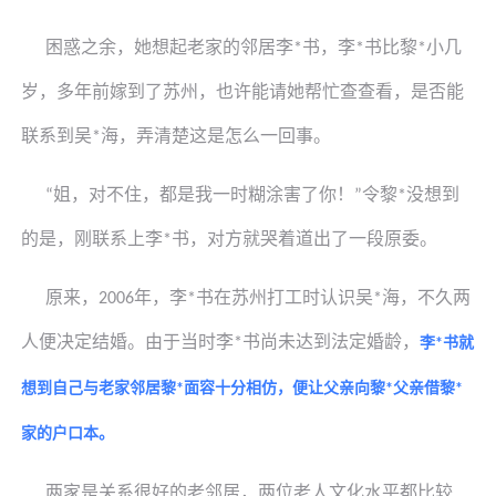
困惑之余，她想起老家的邻居李
书
，李
书
比
黎
小几
*
*
*
岁，多年前嫁到了苏州，也许能请她帮忙查查看，是否能
联系到
吴
海，弄清楚这是怎么一回事。
*
姐，对不住，都是我一时糊涂害了你！
令
黎
没想到
“
”
*
的是，刚联系上李
书
，对方就哭着道出了一段原委。
*
原来，
年，李
书
在苏州打工时认识
吴
海，不久两
2006
*
*
人便决定结婚。由于当时李
书
尚未达到法定婚龄，
*
李
书
就
*
想到自己与老家邻居
黎
面容十分相仿，便让父亲向
黎
父亲借
黎
*
*
*
家的户口本。
两家是关系很好的老邻居，两位老人文化水平都比较