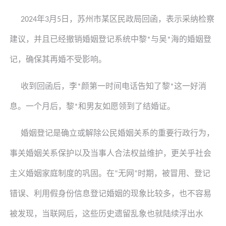
年
月
日，苏州市某区民政局回函，表示采纳检察
2024
3
5
建议，并且已经撤销婚姻登记系统中
黎
与
吴
海的婚姻登
*
*
记，确保其再婚不受影响。
收到回函后，
李
颜第一时间电话告知了
黎
这一好消
*
*
息。一个月后，
黎
和男友如愿领到了结婚证。
*
婚姻登记是确立或解除公民婚姻关系的重要行政行为，
事关婚姻关系保护以及当事人合法权益维护，更关乎社会
主义婚姻家庭制度的巩固。在
无网
时期，被冒用、登记
“
”
错误、利用假身份信息登记婚姻的现象比较多，也不容易
被发现，当联网后，这些历史遗留乱象也就陆续浮出水