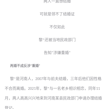
两人一直想结婚
可就是领不了结婚证
不仅如此
黎
还被当地民政部门
*
告知
涉嫌重婚
“
”
再婚不成反涉
重婚
“
”
黎
是河南人，
年与前夫结婚，三年后他们因性格
*
2007
不合而离婚。
年，
黎
与一名老乡相识相恋，同年
2021
*
11
月，两人高高兴兴地来到河南某县民政部门申请办理结婚
登记。