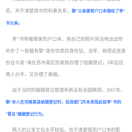
低，并不清楚其中的利害关系，
黎
父亲便将户口本借给了李
*
*
书
父亲。
李
书
带着黎家的户口本，用自己的照片到当地派出所
*
补办了一张载有
黎
身份信息的身份证。当年，她用这张身
*
份证与
吴
海在苏州某区民政局办理了结婚登记，
年后这
*
3
两人分手，又办理了离婚。
由于当时的婚姻登记管理系统没有全国联网，
年，
2007
黎
本人在河南某县结婚登记时，民政部门并未发现此前李
书
的
*
*
冒名
婚姻登记行为。
“
”
两人的父亲文化水平较低，也不清楚借用户口本的影