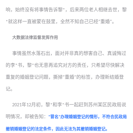
响，始终没有将事情告诉
黎
，后来两位老人相继去世，
黎
*
就这样一直被蒙在鼓里，全然不知自己已经
重婚
。
*
“
”
大数据法律监督发挥作用
事情虽然水落石出，面对并非真的想害自己、真诚悔过
的李
书
，
黎
也无意再追究对方的责任，只希望尽快解决
*
*
重复的婚姻登记问题，撕掉
重婚
的标签，办理新结婚登
“
”
记。
年
月初，
黎
和李
书
一起赶到苏州某区民政局说
2021
12
*
*
明情况，却被告知：
冒名
办理婚姻登记的情形，不符合民政局
“
”
撤销婚姻登记的法定条件，因此无法为其撤销婚姻登记。