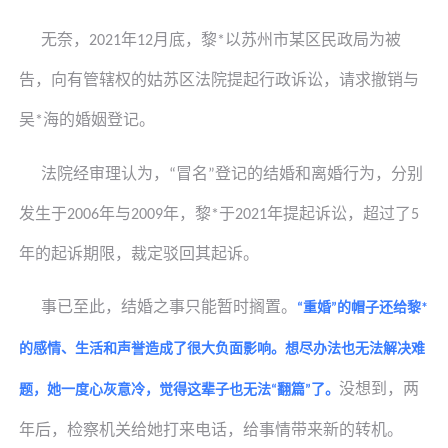
无奈，
年
月底，
黎
以苏州市某区民政局为被
2021
12
*
告，向有管辖权的姑苏区法院提起行政诉讼，请求撤销与
吴
海的婚姻登记。
*
法院经审理认为，
冒名
登记的结婚和离婚行为，分别
“
”
发生于
年与
年，
黎
于
年提起诉讼，超过了
2006
2009
*
2021
5
年的起诉期限，裁定驳回其起诉。
事已至此，结婚之事只能暂时搁置。
重婚
的帽子还给
黎
“
”
*
的感情、生活和声誉造成了很大负面影响。想尽办法也无法解决难
没想到，两
题，她一度心灰意冷，觉得这辈子也无法
翻篇
了。
“
”
年后，检察机关给她打来电话，给事情带来新的转机。