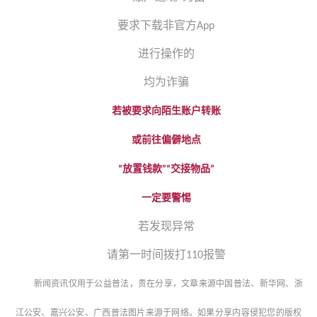
要求下载非官方
App
进行操作的
均为诈骗
若被要求向陌生账户转账
或前往偏僻地点
放置钱款
交接物品
“
”“
”
一定要警惕
若发现异常
请第一时间拨打
报警
110
新闻资讯仅用于公益普法，贵在分享，文章来源
中国普法、新华网、浙
江公安、嘉兴公安、广西普法
图片来源于网络。如果分享内容侵犯您的版权