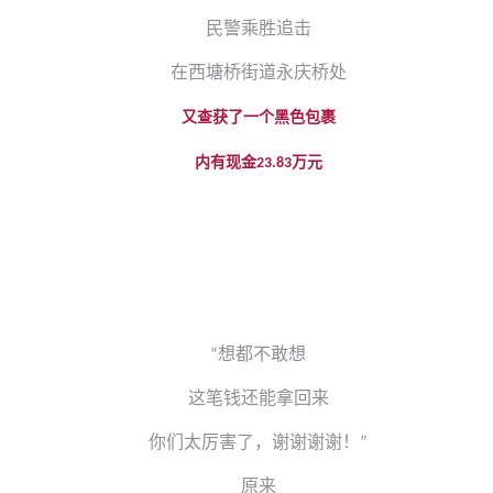
民警乘胜追击
在西塘桥街道永庆桥处
又查获了一个黑色包裹
内有现金
万元
23.83
想都不敢想
“
这笔钱还能拿回来
你们太厉害了，谢谢谢谢！
”
原来