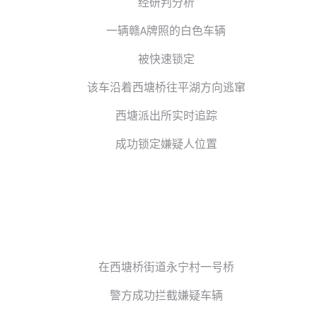
经研判分析
一辆赣
牌照的白色车辆
A
被快速锁定
该车沿着西塘桥往平湖方向逃窜
西塘派出所实时追踪
成功锁定嫌疑人位置
在西塘桥街道永宁村一号桥
警方成功拦截嫌疑车辆