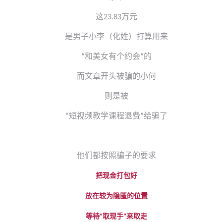
这
万元
23.83
是男子小李（化姓）打算用来
和美女有个约会
的
“
”
而文章开头被骗的小何
则是被
短视频教学课程退费
给骗了
“
”
他们都按照骗子的要求
把现金打包好
放在较为隐匿的位置
等待
取现手
来取走
“
”