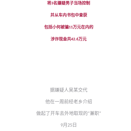
将
名嫌疑男子当场控制
3
并从车内书包中查获
包括小何被骗
万元在内的
11
涉诈现金共
万元
42.6
据嫌疑人吴某交代
他在一周前经老乡介绍
做起了开车去外地取现的
兼职
“
”
月
日
9
25