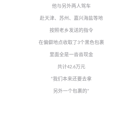
他与另外两人驾车
赴天津、苏州、嘉兴海盐等地
按照老乡发送的指令
在偏僻地点收取了
个黑色包裹
3
里面全是一沓沓现金
共计
万元
42.6
我们本来还要去拿
“
另外一个包裹的
”