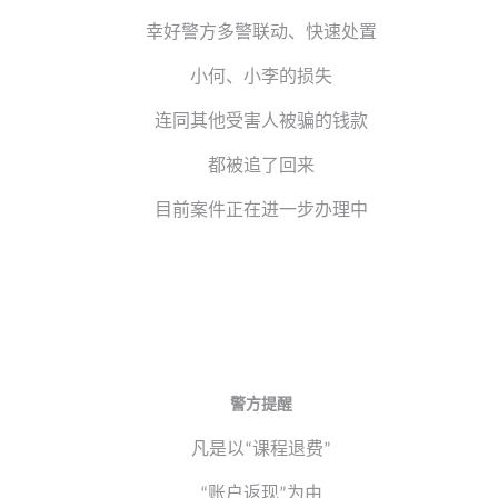
幸好警方多警联动、快速处置
小何、小李的损失
连同其他受害人被骗的钱款
都被追了回来
目前案件正在进一步办理中
警方提醒
凡是以
课程退费
“
”
账户返现
为由
“
”