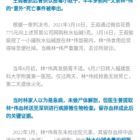
王瑕被抓后曾供认投毒小叔子，半年多前
阿
*
父亲
林
*
伟
的
“意外”死亡事件被牵出。
根据一审判决书，
2021年3月10日，王遐通过微信花费
775元向上述贸易公司网购秋水仙碱5克。3月18日，王遐偷
偷捏了一小撮秋水仙碱放在
林
*
伟饭碗内，
林
*
伟食用后觉
得味苦便吐掉。当晚
林
*
伟严重腹泻，去诊所就诊。
当年
6月初，
林
*
伟再发肠胃不适。
6月27日转入福建医
科大学附属第一医院。仅过两天，
林
*
伟经抢救无效死亡，
第二天遗体火化。
当时林家人以为是急病，未做尸体解剖，但医生曾提取
林
*
伟血样送至深圳进行病原微生物检查。留存血样成此后
的关键证据。
2022年3月，
林
*
伟骨灰未检出铊元素，其留存血样中血