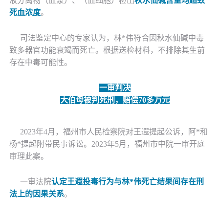
液分离物（血浆）、（血细胞）检出
秋水仙碱含量均超致
死血浓度
。
司法鉴定中心的专家认为，
林
*
伟符合因秋水仙碱中毒
致多器官功能衰竭而死亡。根据送检材料，不排除其生前
存在中毒可能性。
一审判决
大伯母被判死刑，赔偿
70多万元
2023年4月，福州市人民检察院对王遐提起公诉，
阿
*
和
杨
*
提起附带民事诉讼。
2023年5月，福州市中院一审开庭
审理此案。
一审法院
认定王遐投毒行为与
林
*
伟死亡结果间存在刑
法上的因果关系
。