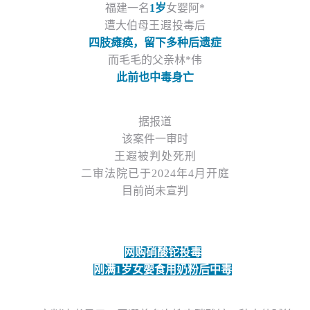
福建一名
1岁
女婴
阿
*
遭大伯母
王遐
投毒后
四肢瘫痪，留下多种后遗症
而毛毛的父亲
林
*
伟
此前也中毒身亡
据报道
该案件一审时
王遐被判处死刑
二审法院已于
2024年4月开庭
目前尚未宣判
网购硝酸铊投毒
刚满
1岁女婴食用奶粉后中毒