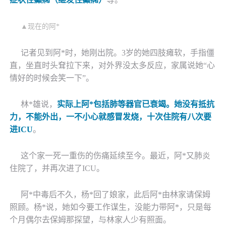
▲现在的
阿
*
记者见到
阿
*
时，她刚出院。
3岁的她四肢瘫软，手指僵
直，坐直时头耷拉下来，对外界没太多反应，家属说她“心
情好的时候会笑一下”。
林
*
雄说，
实际上
阿
*
包括肺等器官已衰竭。她没有抵抗
力，不能外出，一不小心就感冒发烧，十次住院有八次要
进
ICU
。
这个家一死一重伤的伤痛延续至今。最近，
阿
*
又肺炎
住院了，并再次进了
ICU。
阿
*
中毒后不久，
杨
*
回了娘家，此后
阿
*
由林家请保姆
照顾。
杨
*
说，她如今要工作谋生，没能力带
阿
*
，只是每
个月偶尔去保姆那探望，与林家人少有照面。