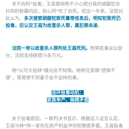
关于向
阿
*
投毒，王遐曾辩称不小心把分装的硝酸铊全
抖到奶粉罐内后，担心
阿
*
吃了会死，挖出一半来。法院对
此认为，
多次搜索硝酸铊致死量等信息后，明知铊致死仍
投毒，应认定王遐为故意杀人罪，属犯罪未遂
。
法院一审以故意杀人罪判处王遐死刑。
附带民事诉讼部
分，法院支持赔偿
70多万元。
杨
*
认可大伯
林
*
雄对此不知情。她称兄弟俩
“感情不
错”，哥哥想不到妻子会干这样的事。
连环投毒动机：
家族争产、妯娌矛盾
关于投毒原因，一审判决书显示，根据证人证言认定，
王遐与
林
*
伟一家存在房产利益冲突和情感矛盾。王遐投毒