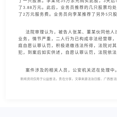
了一只股票。李某花
万余元购买此股，
天后
35
3
了
万元。此后，业务员推荐的几只股票均处
3.88
了
万元服务费。业务员向李某推荐了另外
只
2
5
法院审理认为，被告人张某、董某伙同他人
业务，情节严重，二人行为已构成非法经营罪，
庭自愿认罪认罚，积极退缴违法所得，法院对其
犯，到案后如实供述，自愿认罪认罚，法院依法
案件涉及的相关人员，公安机关还在处理中
新闻资讯仅用于公益普法，贵在分享，文章来源法治日报、广西普法