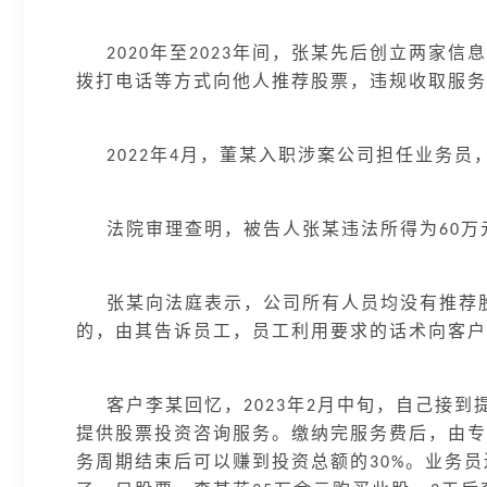
年至
年间，张某先后创立两家信息
2020
2023
拨打电话等方式向他人推荐股票，违规收取服务
年
月，董某入职涉案公司担任业务员
2022
4
法院审理查明，被告人张某违法所得为
万
60
张某向法庭表示，公司所有人员均没有推荐
的，由其告诉员工，员工利用要求的话术向客户
客户李某回忆，
年
月中旬，自己接到
2023
2
提供股票投资咨询服务。缴纳完服务费后，由专
务周期结束后可以赚到投资总额的
。业务员
30%