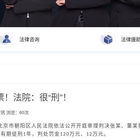
法律咨询
法律援
！法院：很“刑”！
资讯
浏览：60次
北京市朝阳区人民法院依法公开开庭审理判决张某、董某
、有期徒刑
年，判处罚金
万元、
万元。
1
120
12