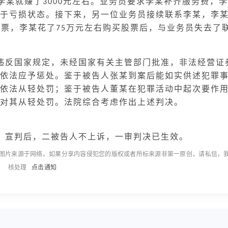
李某就赚了
元左右。业务员要求李某补齐服务费，李
3000
于亏损状态。接下来，另一位业务员接续联系李某，李
股票，李某花了
万元左右购买股票后，与业务员失去了
75
违反国家规定，未经国家有关主管部门批准，非法经营证
依法应予惩处。鉴于被告人张某到案后能如实供述犯罪
依法从轻处罚；鉴于被告人董某在犯罪活动中起次要作
对其从轻处罚。法院综合考虑作出上述判决。
。
宣判后，二被告人不上诉，一审判决已生效。
图片来源于网络。如果分享内容侵犯您的版权或者所标来源非第一原创，请私信，
核处理
点击通知