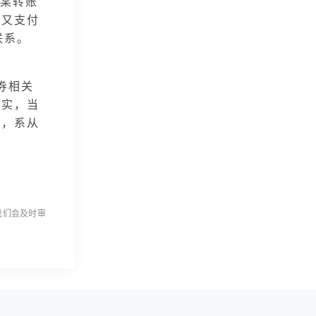
某转账
某又支付
联系。
券相关
事实，当
用，系从
我们会及时审